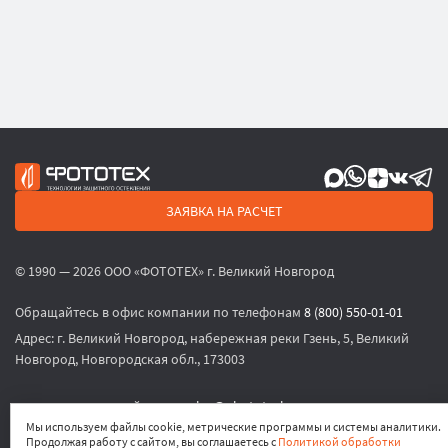
ЗАЯВКА НА РАСЧЕТ
© 1990 — 2026 ООО «ФОТОТЕХ» г. Великий Новгород
Обращайтесь в офис компании по телефонам
8 (800) 550-01-01
Адрес:
г. Великий Новгород, набережная реки Гзень, 5, Великий
Новгород, Новгородская обл., 173003
или по электронной почте
sales@phototech.ru
Мы используем файлы cookie, метрические программы и системы аналитики.
Продолжая работу с сайтом, вы соглашаетесь с
Политикой обработки
Политика конфиденциальности
,
Согласие на обработку