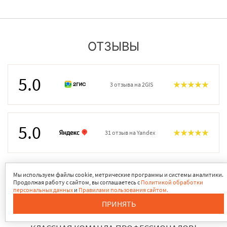
ОТЗЫВЫ
5.0
3 отзыва на 2GIS
5.0
31 отзыв на Yandex
Мы используем файлы cookie, метрические программы и системы аналитики.
Продолжая работу с сайтом, вы соглашаетесь с
Политикой обработки
ПОСМОТРЕТЬ ВСЕ
персональных данных
и
Правилами пользования сайтом.
ПРИНЯТЬ