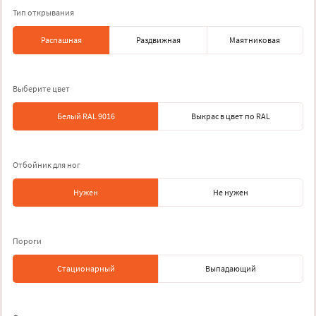
Тип открывания
Распашная
Раздвижная
Маятниковая
Выберите цвет
Белый RAL 9016
Выкрас в цвет по RAL
Отбойник для ног
Нужен
Не нужен
Пороги
Стационарный
Выпадающий