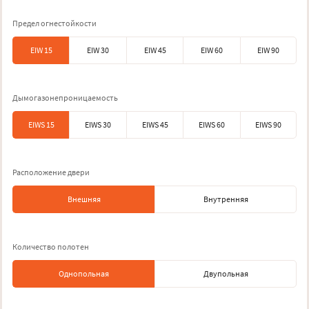
Предел огнестойкости
EIW 15
EIW 30
EIW 45
EIW 60
EIW 90
Дымогазонепроницаемость
EIWS 15
EIWS 30
EIWS 45
EIWS 60
EIWS 90
Расположение двери
Внешняя
Внутренняя
Количество полотен
Однопольная
Двупольная