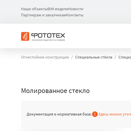
Наши объекты
BIM модели
Новости
Партнерам и заказчикам
Контакты
Огнестойкие конструкции
Специальные стёкла
Специа
Молированное стекло
Документация и нормативная база:
Здесь можно уто