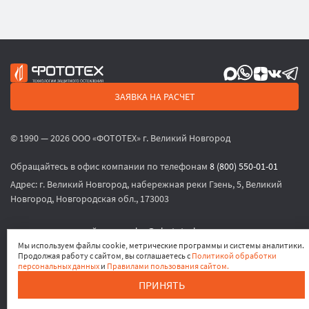
ЗАЯВКА НА РАСЧЕТ
© 1990 — 2026 ООО «ФОТОТЕХ» г. Великий Новгород
Обращайтесь в офис компании по телефонам
8 (800) 550-01-01
Адрес:
г. Великий Новгород, набережная реки Гзень, 5, Великий
Новгород, Новгородская обл., 173003
или по электронной почте
sales@phototech.ru
Мы используем файлы cookie, метрические программы и системы аналитики.
Продолжая работу с сайтом, вы соглашаетесь с
Политикой обработки
Политика конфиденциальности
,
Согласие на обработку
персональных данных
и
Правилами пользования сайтом.
персональных данных
,
Согласие на получение рекламных
ПРИНЯТЬ
материалов