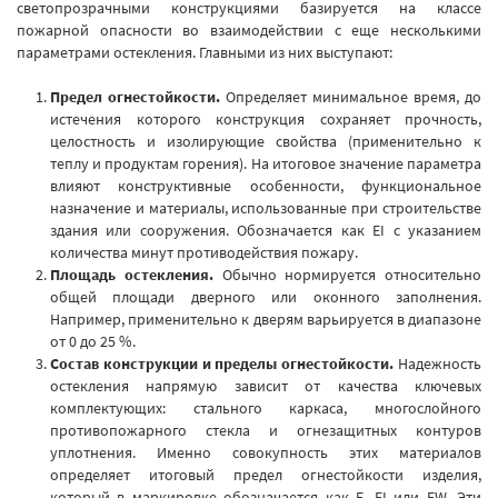
светопрозрачными конструкциями базируется на классе
пожарной опасности во взаимодействии с еще несколькими
параметрами остекления. Главными из них выступают:
Предел огнестойкости.
Определяет минимальное время, до
истечения которого конструкция сохраняет прочность,
целостность и изолирующие свойства (применительно к
теплу и продуктам горения). На итоговое значение параметра
влияют конструктивные особенности, функциональное
назначение и материалы, использованные при строительстве
здания или сооружения. Обозначается как EI с указанием
количества минут противодействия пожару.
Площадь остекления.
Обычно нормируется относительно
общей площади дверного или оконного заполнения.
Например, применительно к дверям варьируется в диапазоне
от 0 до 25 %.
Состав конструкции и пределы огнестойкости.
Надежность
остекления напрямую зависит от качества ключевых
комплектующих: стального каркаса, многослойного
противопожарного стекла и огнезащитных контуров
уплотнения. Именно совокупность этих материалов
определяет итоговый предел огнестойкости изделия,
который в маркировке обозначается как E, EI или EW. Эти