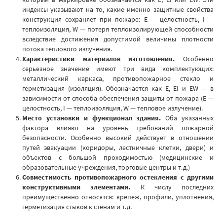
индексы указывают на то, какие именно защитные свойства
конструкция сохраняет при пожаре: E — целостность, I —
теплоизоляция, W — потеря теплоизолирующей способности
вследствие достижения допустимой величины плотности
потока теплового излучения.
Характеристики материалов изготовления.
Особенно
серьезное значение имеют три вида комплектующих:
металлический каркаса, противопожарное стекло и
герметизация (изоляция). Обозначается как E, EI и EW — в
зависимости от способа обеспечения защиты от пожара (E —
целостность, I — теплоизоляция, W — тепловое излучение).
Место установки и функционал здания.
Оба указанных
фактора влияют на уровень требований пожарной
безопасности. Особенно высокий действует в отношении
путей эвакуации (коридоры, лестничные клетки, двери) и
объектов с большой проходимостью (медицинские и
образовательные учреждения, торговые центры и т.д.)
Совместимость противопожарного остекления с другими
конструктивными элементами.
К числу последних
преимущественно относятся: крепеж, профили, уплотнения,
герметизация стыков к стенам и т.д.